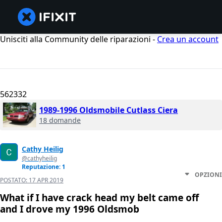
Unisciti alla Community delle riparazioni -
Crea un account
562332
1989-1996 Oldsmobile Cutlass Ciera
18 domande
Cathy Heilig
@cathyheilig
Reputazione: 1
OPZIONI
POSTATO:
17 APR 2019
What if I have crack head my belt came off
and I drove my 1996 Oldsmob