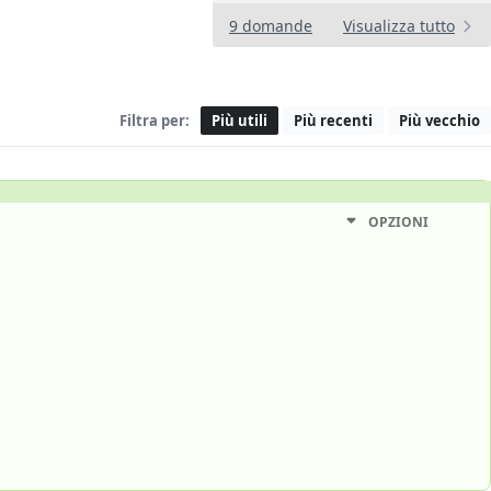
9 domande
Visualizza tutto
Filtra per:
Più utili
Più recenti
Più vecchio
OPZIONI