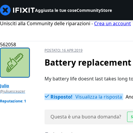
Aggiusta le tue cose
Community
Store
Unisciti alla Community delle riparazioni -
Crea un account
562058
POSTATO:
16 APR 2019
Battery replacement 
My battery life doesnt last takes long t
Julio
@juliuesceazer
Risposto!
Visualizza la risposta
Anc
Reputazione: 1
Questa è una buona domanda?
S