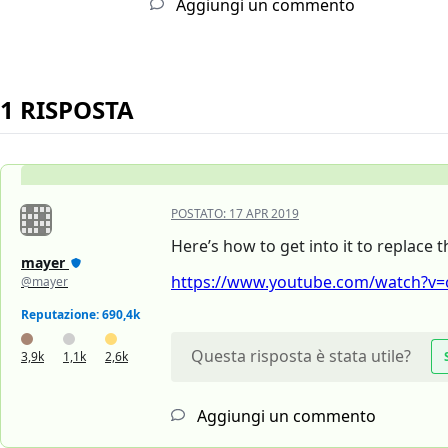
Aggiungi un commento
1 RISPOSTA
POSTATO:
17 APR 2019
Here’s how to get into it to replace t
mayer
https://www.youtube.com/watch?v=
@mayer
Reputazione: 690,4k
Questa risposta è stata utile?
3,9k
1,1k
2,6k
Aggiungi un commento