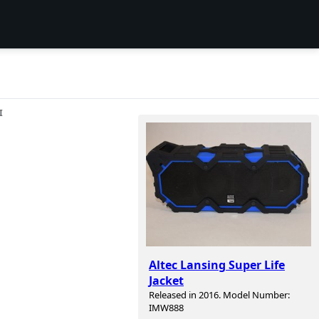
I
Altec Lansing Super Life
Jacket
Released in 2016. Model Number:
IMW888