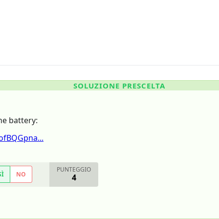
SOLUZIONE PRESCELTA
he battery:
ofBQGpna...
PUNTEGGIO
SÌ
NO
4