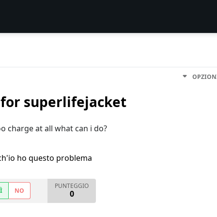
OPZION
for superlifejacket
oo charge at all what can i do?
h'io ho questo problema
PUNTEGGIO
Ì
NO
0