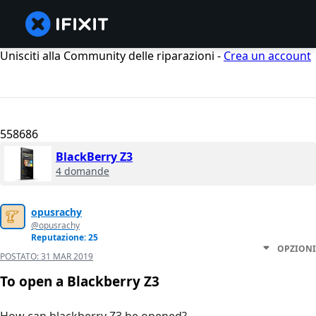
Unisciti alla Community delle riparazioni -
Crea un account
558686
BlackBerry Z3
4 domande
opusrachy
@opusrachy
Reputazione: 25
OPZIONI
POSTATO:
31 MAR 2019
To open a Blackberry Z3