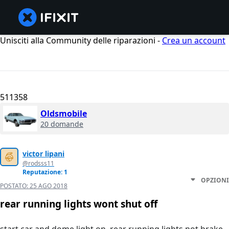
Unisciti alla Community delle riparazioni -
Crea un account
511358
Oldsmobile
20 domande
victor lipani
@rodsss11
Reputazione: 1
OPZIONI
POSTATO:
25 AGO 2018
rear running lights wont shut off