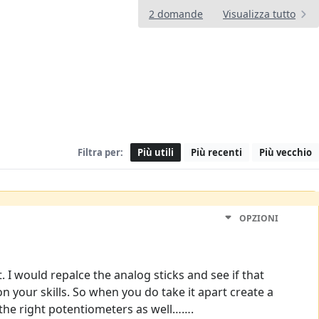
2 domande
Visualizza tutto
Filtra per:
Più utili
Più recenti
Più vecchio
OPZIONI
t. I would repalce the analog sticks and see if that
n your skills. So when you do take it apart create a
the right potentiometers as well…….