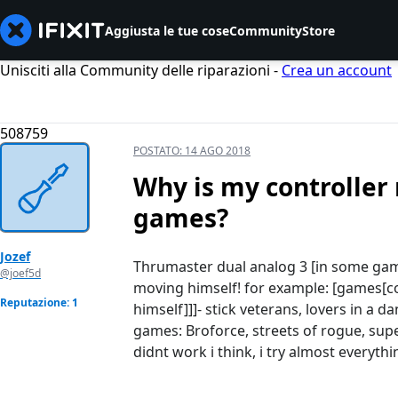
Aggiusta le tue cose
Community
Store
Unisciti alla Community delle riparazioni -
Crea un account
508759
POSTATO:
14 AGO 2018
Why is my controller
games?
Jozef
Thrumaster dual analog 3 [in some game
@joef5d
moving himself! for example: [games[con
Reputazione: 1
himself]]]- stick veterans, lovers in a 
games: Broforce, streets of rogue, sup
didnt work i think, i try almost everythi