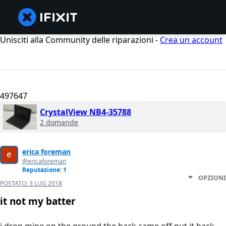
Unisciti alla Community delle riparazioni -
Crea un account
497647
CrystalView NB4-35788
2 domande
erica foreman
@ericaforeman
Reputazione: 1
OPZIONI
POSTATO:
3 LUG 2018
it not my batter