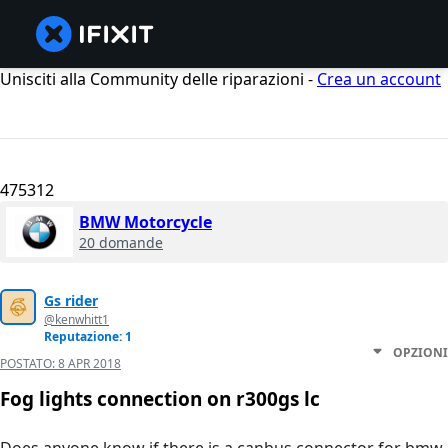
Unisciti alla Community delle riparazioni -
Crea un account
475312
BMW Motorcycle
20 domande
Gs rider
@kenwhitt1
Reputazione: 1
OPZIONI
POSTATO:
8 APR 2018
Fog lights connection on r300gs lc