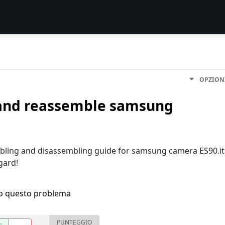
OPZION
and reassemble samsung
embling and disassembling guide for samsung camera ES90.it
egard!
ho questo problema
PUNTEGGIO