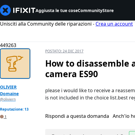
Aggiusta le tue cose
Community
Store
Unisciti alla Community delle riparazioni -
Crea un account
449263
POSTATO:
24 DIC 2017
How to disassemble 
camera ES90
OLIVIER
please i would like to receive a reass
Domaine
is not included in the choice list.best r
@oliviern
Reputazione: 13
Rispondi a questa domanda
Anch'io 
1