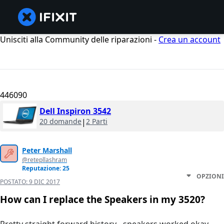
Unisciti alla Community delle riparazioni -
Crea un account
446090
Dell Inspiron 3542
20 domande
|
2 Parti
Peter Marshall
@retepllashram
Reputazione: 25
OPZIONI
POSTATO:
9 DIC 2017
How can I replace the Speakers in my 3520?