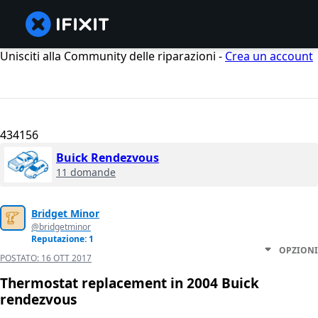
Unisciti alla Community delle riparazioni -
Crea un account
434156
Buick Rendezvous
11 domande
Bridget Minor
@bridgetminor
Reputazione: 1
OPZIONI
POSTATO:
16 OTT 2017
Thermostat replacement in 2004 Buick
rendezvous