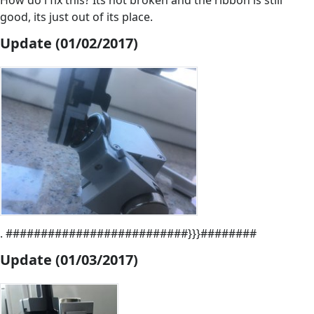
How do i fix this? Its not broken and the ribbon is still
good, its just out of its place.
Update (01/02/2017)
. ##########################}}}########
Update (01/03/2017)