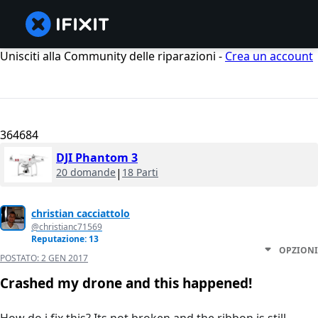
Unisciti alla Community delle riparazioni -
Crea un account
364684
DJI Phantom 3
20 domande
|
18 Parti
christian cacciattolo
@christianc71569
Reputazione: 13
OPZIONI
POSTATO:
2 GEN 2017
Crashed my drone and this happened!