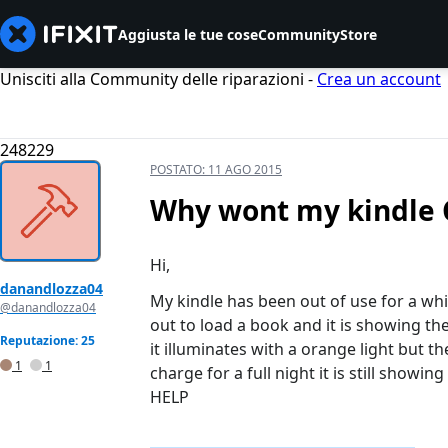
Aggiusta le tue cose
Community
Store
Unisciti alla Community delle riparazioni -
Crea un account
248229
POSTATO:
11 AGO 2015
Why wont my kindle
Hi,
danandlozza04
My kindle has been out of use for a while
@danandlozza04
out to load a book and it is showing t
Reputazione: 25
it illuminates with a orange light but t
1
1
charge for a full night it is still showi
HELP