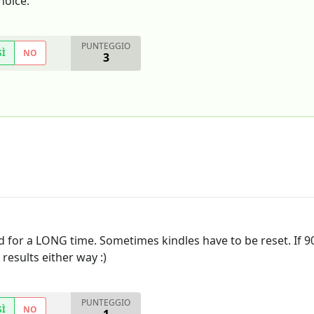
hoice.
PUNTEGGIO
SÌ
NO
3
d for a LONG time. Sometimes kindles have to be reset. If 
results either way :)
PUNTEGGIO
SÌ
NO