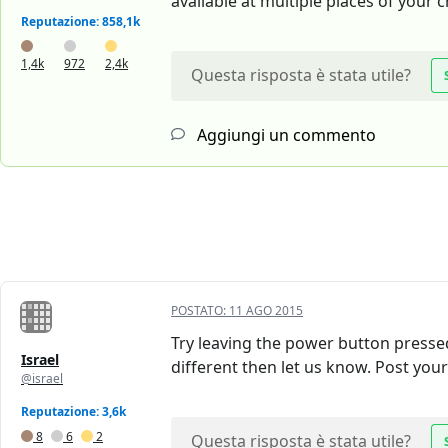
available at multiple places of your c
Reputazione: 858,1k
1,4k
972
2,4k
Questa risposta è stata utile?
Aggiungi un commento
POSTATO:
11 AGO 2015
Try leaving the power button presse
Israel
different then let us know. Post your 
@israel
Reputazione: 3,6k
8
6
2
Questa risposta è stata utile?