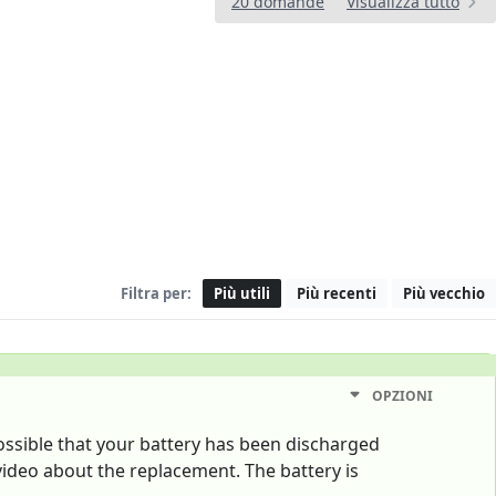
20 domande
Visualizza tutto
Filtra per:
Più utili
Più recenti
Più vecchio
OPZIONI
 possible that your battery has been discharged
ideo about the replacement. The battery is