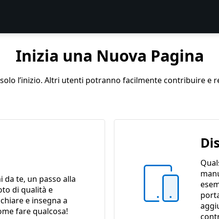
Inizia una Nuova Pagina
lo l’inizio. Altri utenti potranno facilmente contribuire e r
Di
Quals
manu
ai da te, un passo alla
esem
oto di qualità e
porta
 chiare e insegna a
aggi
ome fare qualcosa!
contr