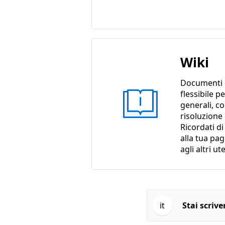
Wiki
Documenti 
flessibile p
generali, c
risoluzione
Ricordati d
alla tua pa
agli altri ut
it
Stai scriv