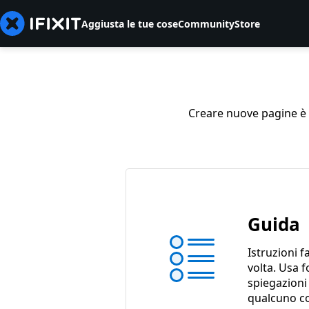
Aggiusta le tue cose
Community
Store
Creare nuove pagine è so
Guida
Istruzioni f
volta. Usa f
spiegazioni
qualcuno c