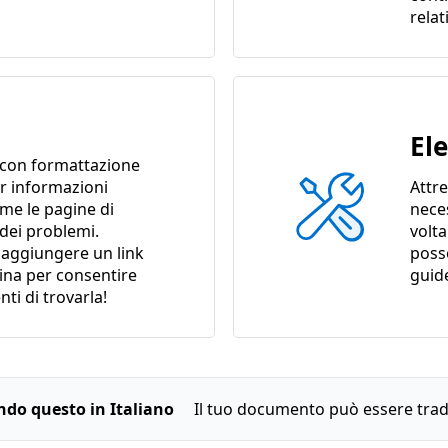
relat
El
con formattazione
er informazioni
Attre
ome le pagine di
nece
 dei problemi.
volta
i aggiungere un link
poss
gina per consentire
guid
enti di trovarla!
endo questo in Italiano
Il tuo documento può essere trado