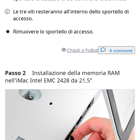
Le tre viti resteranno all'interno dello sportello di
accesso.
Rimuovere lo sportello di accesso.
Chiedi a FixBot
4 commenti
Passo 2
Installazione della memoria RAM
Aggiungi un commento
nell'iMac Intel EMC 2428 da 21,5"
Aggiungi Commento
Annulla
Pubblica commento