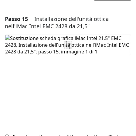
Passo 15
Installazione dell'unità ottica
Aggiungi un commento
nell'iMac Intel EMC 2428 da 21,5"
Aggiungi Commento
Annulla
Pubblica commento