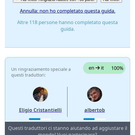
Annulla: non ho completato questa guida.
Altre 118 persone hanno completato questa
guida.
en
it
100%
Un ringraziamento speciale a
questi traduttori:
Eligio Cristantielli
albertob
Questi traduttori ci stanno aiutando ad aggiustare il
mondo! Vuoi partecipare?