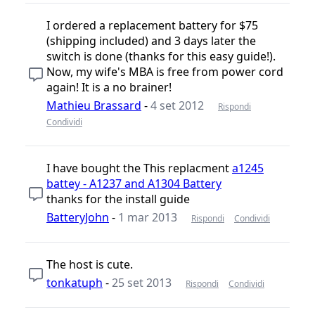
I ordered a replacement battery for $75
(shipping included) and 3 days later the
switch is done (thanks for this easy guide!).
Now, my wife's MBA is free from power cord
again! It is a no brainer!
Mathieu Brassard
-
4 set 2012
Rispondi
Condividi
I have bought the This replacment
a1245
battey - A1237 and A1304 Battery
thanks for the install guide
BatteryJohn
-
1 mar 2013
Rispondi
Condividi
The host is cute.
tonkatuph
-
25 set 2013
Rispondi
Condividi