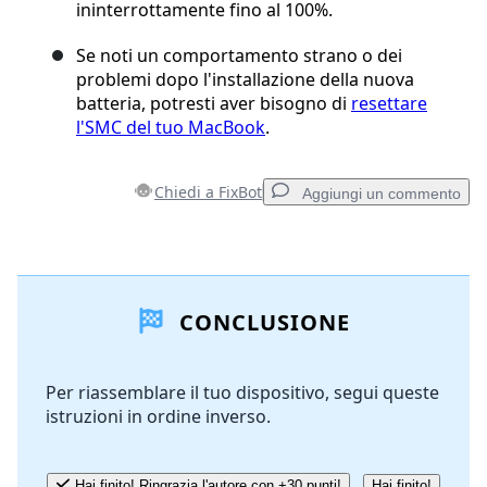
ininterrottamente fino al 100%.
Se noti un comportamento strano o dei
problemi dopo l'installazione della nuova
batteria, potresti aver bisogno di
resettare
l'SMC del tuo MacBook
.
Chiedi a FixBot
Aggiungi un commento
Aggiungi un commento
CONCLUSIONE
Aggiungi Commento
Per riassemblare il tuo dispositivo, segui queste
istruzioni in ordine inverso.
Annulla
Pubblica commento
Hai finito! Ringrazia l'autore con +30 punti!
Hai finito!