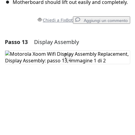
Motherboard should lift out easily and completely.
Chiedi a FixBot
Aggiungi un commento
Passo 13
Display Assembly
Aggiungi un commento
Aggiungi Commento
Annulla
Pubblica commento