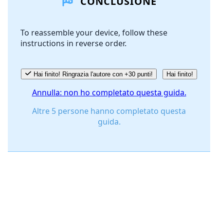
CONCLUSIONE
Aggiungi Commento
To reassemble your device, follow these
instructions in reverse order.
Annulla
Pubblica commento
Hai finito! Ringrazia l'autore con +30 punti!
Hai finito!
Annulla: non ho completato questa guida.
Altre 5 persone hanno completato questa
guida.