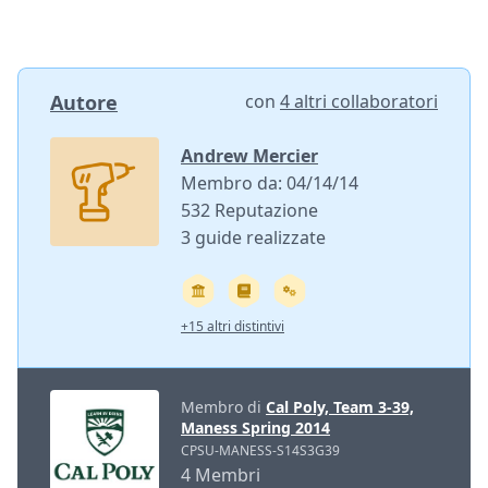
Autore
con
4 altri collaboratori
Andrew Mercier
Membro da: 04/14/14
532 Reputazione
3 guide realizzate
+15 altri distintivi
Membro di
Cal Poly, Team 3-39,
Maness Spring 2014
CPSU-MANESS-S14S3G39
4 Membri