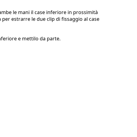
ambe le mani il case inferiore in prossimità
a per estrarre le due clip di fissaggio al case
Annulla
Pubblica commento
nferiore e mettilo da parte.