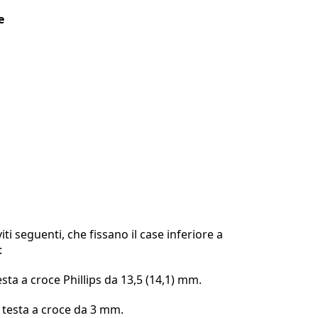
e
iti seguenti, che fissano il case inferiore a
:
testa a croce Phillips da 13,5 (14,1) mm.
n testa a croce da 3 mm.