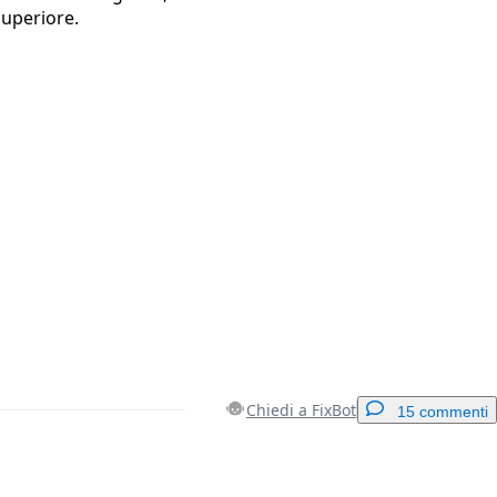
superiore.
Chiedi a FixBot
15 commenti
Aggiungi un commento