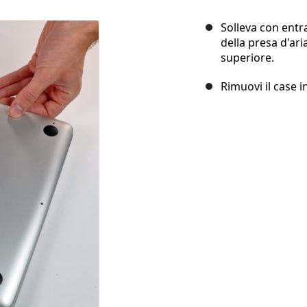
Solleva con entr
della presa d'ari
superiore.
Rimuovi il case i