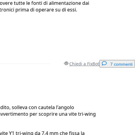
overe tutte le fonti di alimentazione dai
ronici prima di operare su di essi.
Chiedi a FixBot
7 commenti
Aggiungi un commento
dito, solleva con cautela l'angolo
 avvertimento per scoprire una vite tri-wing
Annulla
Pubblica commento
vite Y1 tri-wing da 7,4 mm che fissa la