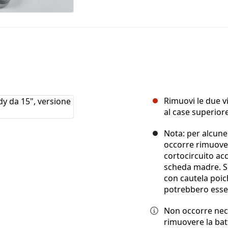
Rimuovi le due vi
al case superiore
Nota: per alcune 
occorre rimuover
cortocircuito ac
scheda madre. Se
con cautela poic
potrebbero esser
Non occorre nece
rimuovere la batte