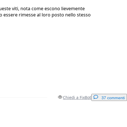
este viti, nota come escono lievemente
 essere rimesse al loro posto nello stesso
Chiedi a FixBot
37 commenti
Aggiungi un commento