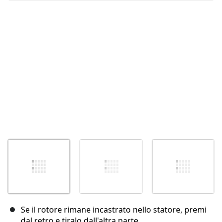
Annulla
Pubblica commento
Se il rotore rimane incastrato nello statore, premi
dal retro e tiralo dall'altra parte.