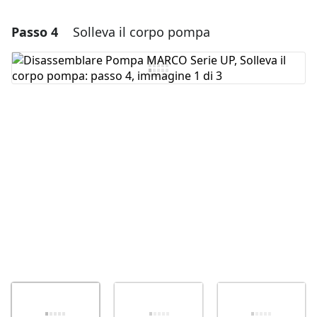
Passo 4
Solleva il corpo pompa
Aggiungi un commento
Aggiungi Commento
Annulla
Pubblica commento