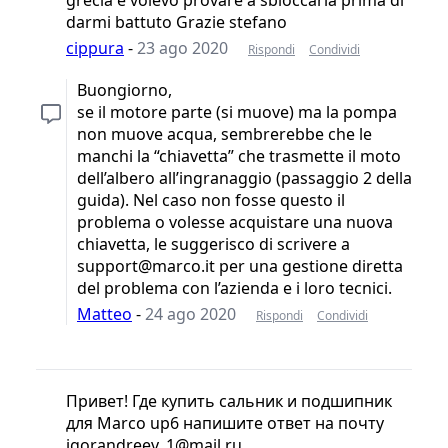
darmi battuto Grazie stefano
cippura
-
23 ago 2020
Rispondi
Condividi
Buongiorno,
se il motore parte (si muove) ma la pompa
non muove acqua, sembrerebbe che le
manchi la “chiavetta” che trasmette il moto
dell’albero all’ingranaggio (passaggio 2 della
guida). Nel caso non fosse questo il
problema o volesse acquistare una nuova
chiavetta, le suggerisco di scrivere a
support@marco.it per una gestione diretta
del problema con l’azienda e i loro tecnici.
Matteo
-
24 ago 2020
Rispondi
Condividi
Привет! Где купить сальник и подшипник
для Marco up6 напишите ответ на почту
igorandreev_1@mail.ru