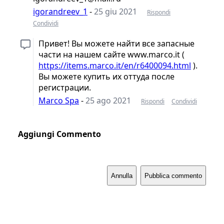
igorandreev_1
-
25 giu 2021
Rispondi
Condividi
Привет! Вы можете найти все запасные
части на нашем сайте www.marco.it (
https://items.marco.it/en/r6400094.html
).
Вы можете купить их оттуда после
регистрации.
Marco Spa
-
25 ago 2021
Rispondi
Condividi
Aggiungi Commento
Annulla
Pubblica commento