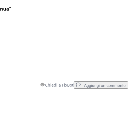
inua
"
Chiedi a FixBot
Aggiungi un commento
Aggiungi un commento