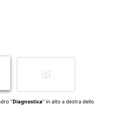
Annulla
Pubblica commento
adro "
Diagnostica
" in alto a destra dello