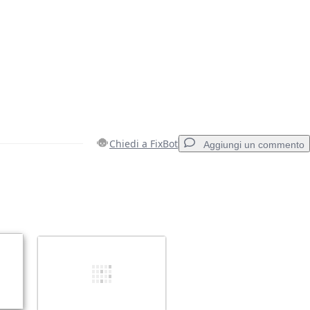
Chiedi a FixBot
Aggiungi un commento
Aggiungi un commento
Annulla
Pubblica commento