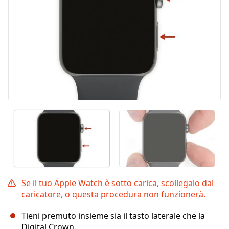
Se il tuo Apple Watch è sotto carica, scollegalo dal
caricatore, o questa procedura non funzionerà.
Tieni premuto insieme sia il tasto laterale che la
Digital Crown.