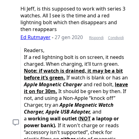
Hi Jeff, is this supposed to work with series 3
watches. All I see is the time and a red
lightning bolt which then disappears and
then reappears
Ed Rutmayer
-
27 gen 2020
Rispondi
Condividi
Readers,
If a red lightning bolt is on screen, it needs
charged. When charging, it’ll turn green.
Note: if watch is drained, it may be a bit
before it’s green.
If watch is blank or has an
Apple Magnetic Charger
and red bolt,
leave
it on for 30m.
It should be green by then. If
not, and using a Non-Apple “knock off”
Charger, try an
Apple Magnetic Watch
Charger, Apple USB Adapter,
and
a
working wall outlet (
NOT
a laptop or
power bank)
.
If it won't charge or reads
“accessory isn't supported”, check for
plastic films on
either
side of magnetic