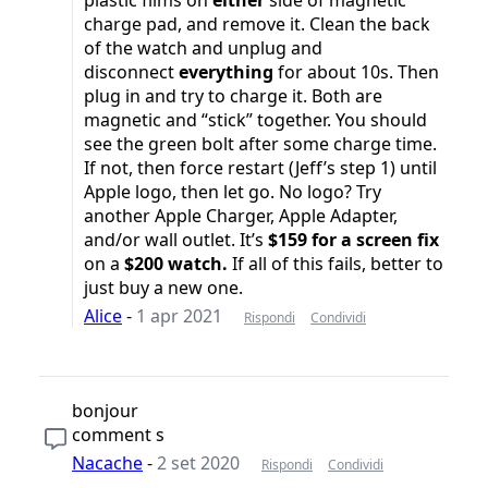
charge pad, and remove it. Clean the back
of the watch and unplug and
disconnect
everything
for about 10s. Then
plug in and try to charge it. Both are
magnetic and “stick” together. You should
see the green bolt after some charge time.
If not, then force restart (Jeff’s step 1) until
Apple logo, then let go. No logo? Try
another Apple Charger, Apple Adapter,
and/or wall outlet. It’s
$159
for a screen fix
on a
$200
watch.
If all of this fails, better to
just buy a new one.
Alice
-
1 apr 2021
Rispondi
Condividi
bonjour
comment s
Nacache
-
2 set 2020
Rispondi
Condividi