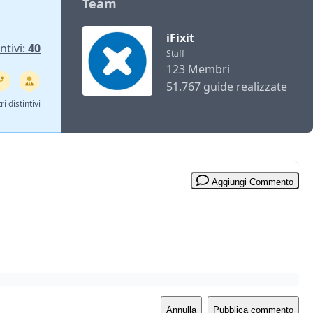
Team
iFixit
ntivi:
40
Staff
123 Membri
51.767 guide realizzate
ri distintivi
Aggiungi Commento
Annulla
Pubblica commento