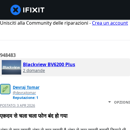
Unisciti alla Community delle riparazioni -
Crea un account
948483
Blackview BV6200 Plus
2 domande
Devraj Tomar
@devrajtomar
Reputazione: 1
OPZIONI
POSTATO:
3 APR 2026
एकदम से चला चला फोन बंद हो गया