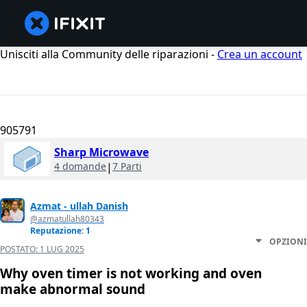
Unisciti alla Community delle riparazioni -
Crea un account
905791
Sharp Microwave
4 domande
|
7 Parti
Azmat - ullah Danish
@azmatullah80343
Reputazione: 1
OPZIONI
POSTATO:
1 LUG 2025
Why oven timer is not working and oven
make abnormal sound