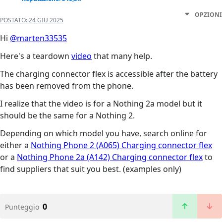
OPZIONI
POSTATO:
24 GIU 2025
Hi
@marten33535
Here's a teardown
video
that many help.
The charging connector flex is accessible after the battery
has been removed from the phone.
I realize that the video is for a Nothing 2a model but it
should be the same for a Nothing 2.
Depending on which model you have, search online for
either a
Nothing Phone 2 (A065) Charging connector flex
or a
Nothing Phone 2a (A142) Charging connector flex
to
find suppliers that suit you best. (examples only)
0
Punteggio