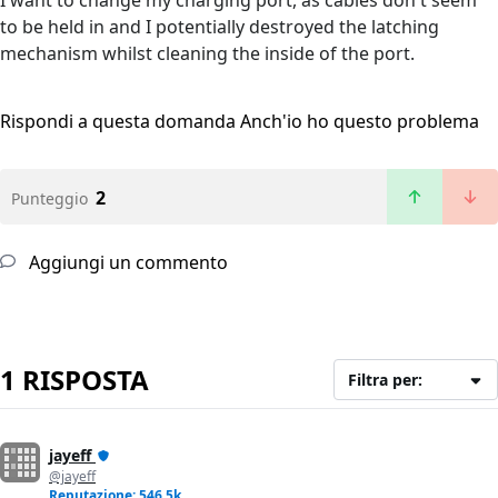
I want to change my charging port, as cables don't seem
to be held in and I potentially destroyed the latching
mechanism whilst cleaning the inside of the port.
Rispondi a questa domanda
Anch'io ho questo problema
2
Punteggio
Aggiungi un commento
1 RISPOSTA
Filtra per:
jayeff
@jayeff
Reputazione: 546,5k