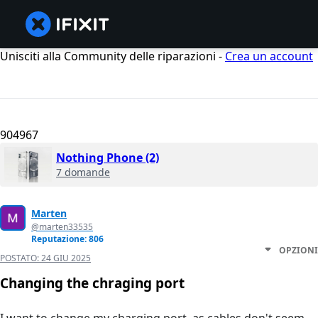
Unisciti alla Community delle riparazioni -
Crea un account
904967
Nothing Phone (2)
7 domande
Marten
@marten33535
Reputazione: 806
OPZIONI
POSTATO:
24 GIU 2025
Changing the chraging port