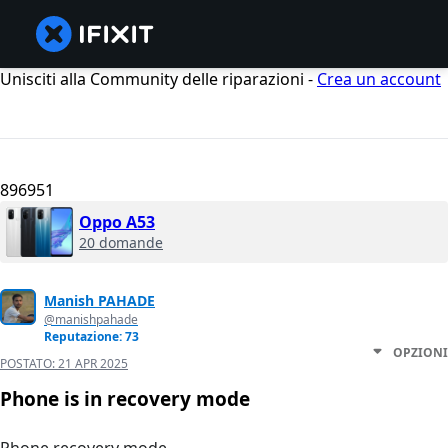
Unisciti alla Community delle riparazioni -
Crea un account
896951
Oppo A53
20 domande
Manish PAHADE
@manishpahade
Reputazione: 73
OPZIONI
POSTATO:
21 APR 2025
Phone is in recovery mode