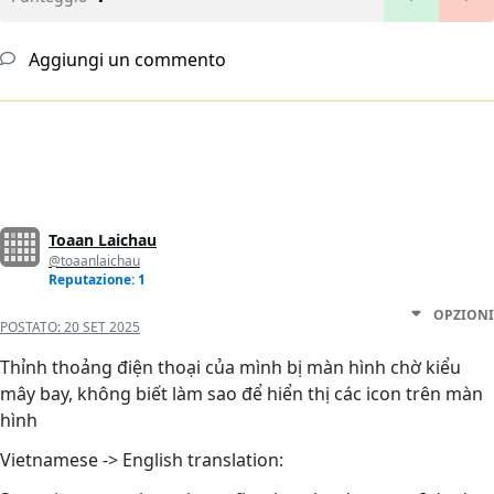
Aggiungi un commento
Toaan Laichau
@toaanlaichau
Reputazione: 1
OPZIONI
POSTATO:
20 SET 2025
Thỉnh thoảng điện thoại của mình bị màn hình chờ kiểu
mây bay, không biết làm sao để hiển thị các icon trên màn
hình
Vietnamese -> English translation: