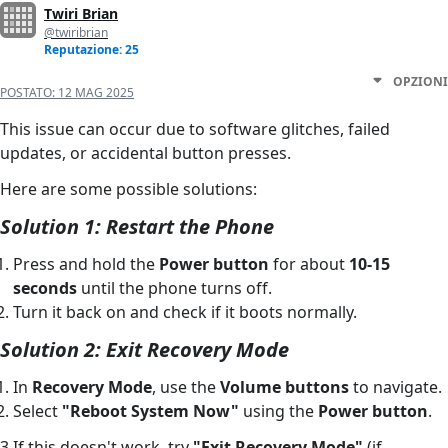
Twiri Brian
@twiribrian
Reputazione: 25
OPZIONI
POSTATO:
12 MAG 2025
This issue can occur due to software glitches, failed
updates, or accidental button presses.
Here are some possible solutions:
Solution 1: Restart the Phone
Press and hold the
Power button
for about
10-15
seconds
until the phone turns off.
Turn it back on and check if it boots normally.
Solution 2: Exit Recovery Mode
In
Recovery Mode
, use the
Volume buttons
to navigate.
Select
"Reboot System Now"
using the
Power button
.
3.If this doesn't work, try
"Exit Recovery Mode"
(if