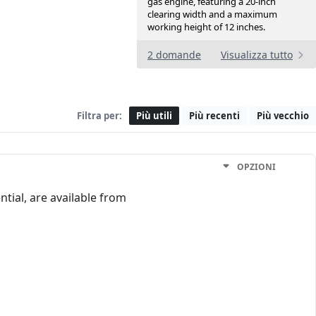
gas engine, featuring a 20-inch
clearing width and a maximum
working height of 12 inches.
2 domande
Visualizza tutto
Filtra per:
Più utili
Più recenti
Più vecchio
OPZIONI
tial, are available from