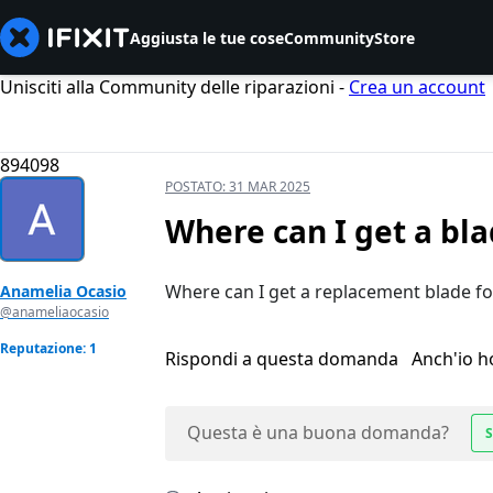
Aggiusta le tue cose
Community
Store
Unisciti alla Community delle riparazioni -
Crea un account
894098
POSTATO:
31 MAR 2025
Where can I get a bl
Where can I get a replacement blade 
Anamelia Ocasio
@anameliaocasio
Reputazione: 1
Rispondi a questa domanda
Anch'io 
Questa è una buona domanda?
S