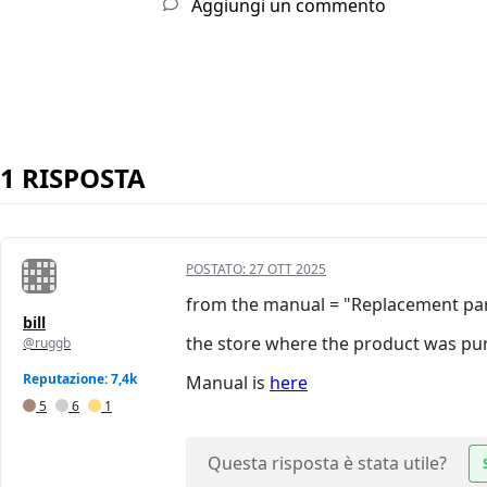
Aggiungi un commento
1 RISPOSTA
POSTATO:
27 OTT 2025
from the manual = "Replacement parts
bill
the store where the product was pu
@ruggb
Reputazione: 7,4k
Manual is
here
5
6
1
Questa risposta è stata utile?