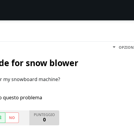
OPZION
ade for snow blower
for my snowboard machine?
ho questo problema
PUNTEGGIO
Ì
NO
0