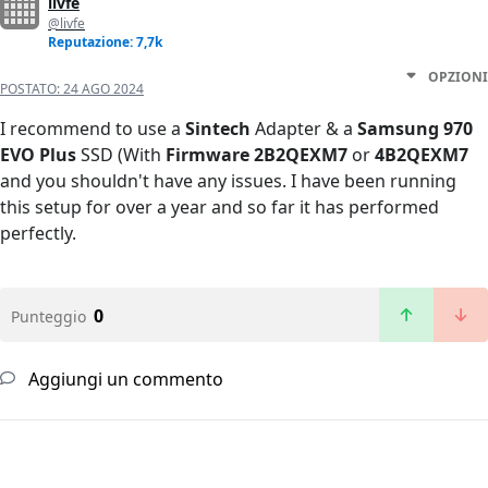
livfe
@livfe
Reputazione: 7,7k
OPZIONI
POSTATO:
24 AGO 2024
I recommend to use a
Sintech
Adapter & a
Samsung 970
EVO Plus
SSD (With
Firmware 2B2QEXM7
or
4B2QEXM7
and you shouldn't have any issues. I have been running
this setup for over a year and so far it has performed
perfectly.
0
Punteggio
Aggiungi un commento