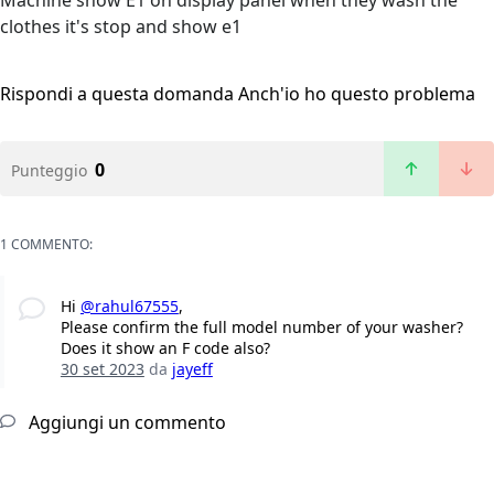
Machine show E1 on display panel when they wash the
clothes it's stop and show e1
Rispondi a questa domanda
Anch'io ho questo problema
0
Punteggio
1 COMMENTO:
Hi
@rahul67555
,
Please confirm the full model number of your washer?
Does it show an F code also?
30 set 2023
da
jayeff
Aggiungi un commento