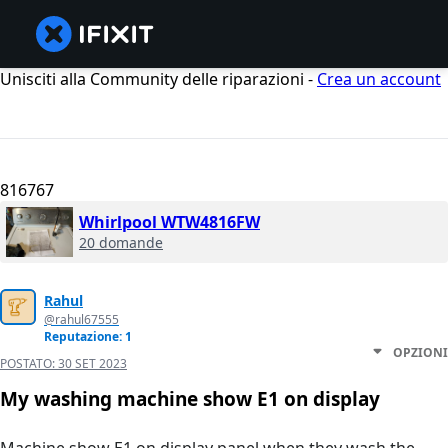
Unisciti alla Community delle riparazioni -
Crea un account
816767
Whirlpool WTW4816FW
20 domande
Rahul
@rahul67555
Reputazione: 1
OPZIONI
POSTATO:
30 SET 2023
My washing machine show E1 on display