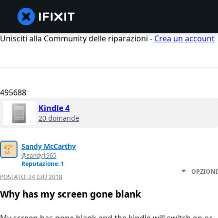
Unisciti alla Community delle riparazioni -
Crea un account
495688
Kindle 4
20 domande
Sandy McCarthy
@sandy1965
Reputazione: 1
OPZIONI
POSTATO:
24 GIU 2018
Why has my screen gone blank