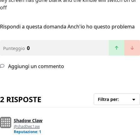
My screen has gone blank and the kindle will switch on or
off
Rispondi a questa domanda
Anch'io ho questo problema
0
Punteggio
Aggiungi un commento
2 RISPOSTE
Filtra per:
Shadow Claw
@shad0wc1aw
Reputazione: 1