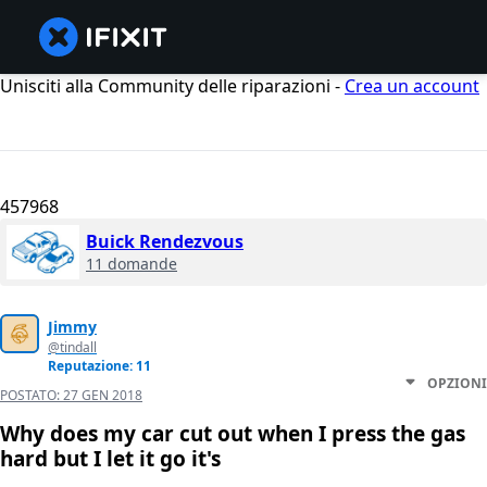
Unisciti alla Community delle riparazioni -
Crea un account
457968
Buick Rendezvous
11 domande
Jimmy
@tindall
Reputazione: 11
OPZIONI
POSTATO:
27 GEN 2018
Why does my car cut out when I press the gas
hard but I let it go it's