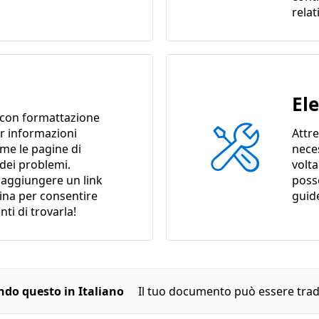
relat
El
con formattazione
er informazioni
Attre
ome le pagine di
nece
 dei problemi.
volta
i aggiungere un link
poss
gina per consentire
guid
enti di trovarla!
endo questo in Italiano
Il tuo documento può essere trado