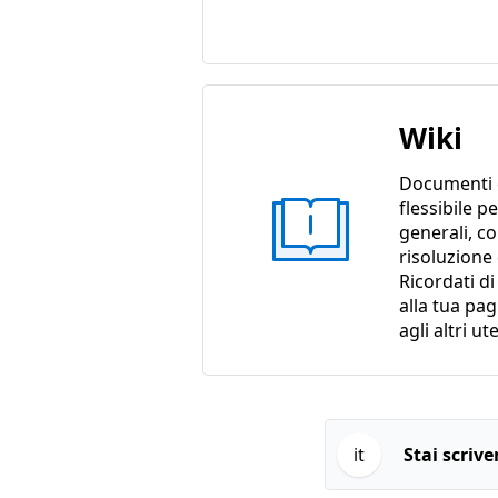
Wiki
Documenti 
flessibile p
generali, c
risoluzione
Ricordati d
alla tua pa
agli altri ut
it
Stai scriv