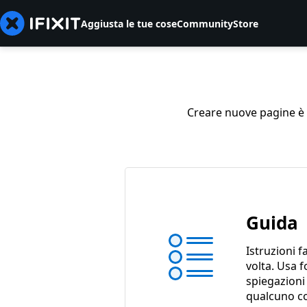
Aggiusta le tue cose
Community
Store
Creare nuove pagine è so
Guida
Istruzioni f
volta. Usa f
spiegazioni
qualcuno c