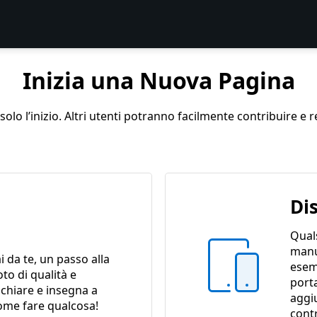
Inizia una Nuova Pagina
lo l’inizio. Altri utenti potranno facilmente contribuire e r
Di
Quals
manu
ai da te, un passo alla
esem
oto di qualità e
porta
 chiare e insegna a
aggi
ome fare qualcosa!
contr