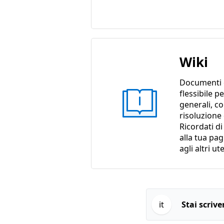
Wiki
Documenti 
flessibile p
generali, c
risoluzione
Ricordati d
alla tua pa
agli altri ut
it
Stai scriv