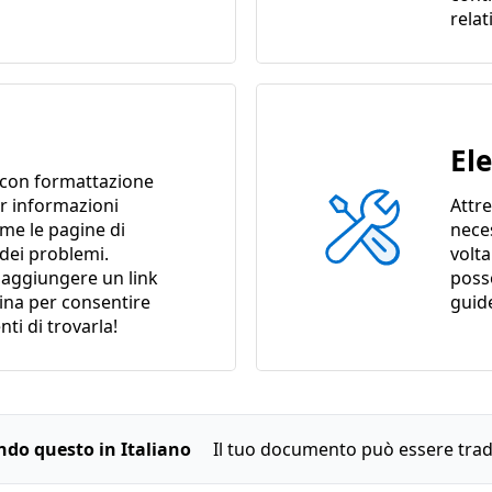
relat
El
con formattazione
er informazioni
Attre
ome le pagine di
nece
 dei problemi.
volta
i aggiungere un link
poss
gina per consentire
guid
enti di trovarla!
endo questo in Italiano
Il tuo documento può essere trado