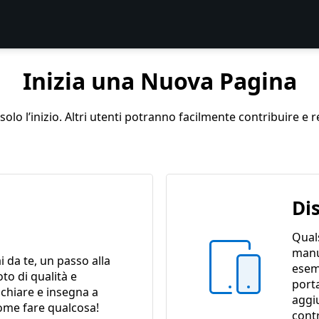
Inizia una Nuova Pagina
lo l’inizio. Altri utenti potranno facilmente contribuire e r
Di
Quals
manu
ai da te, un passo alla
esem
oto di qualità e
porta
 chiare e insegna a
aggi
ome fare qualcosa!
contr