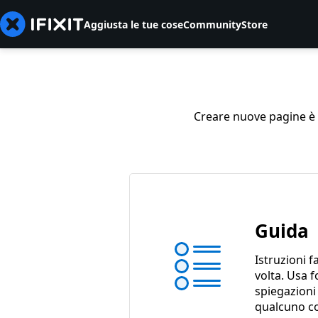
Aggiusta le tue cose
Community
Store
Creare nuove pagine è so
Guida
Istruzioni f
volta. Usa f
spiegazioni
qualcuno c