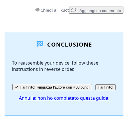
Chiedi a FixBot
Aggiungi un commento
Aggiungi un commento
CONCLUSIONE
Aggiungi Commento
To reassemble your device, follow these
instructions in reverse order.
Annulla
Pubblica commento
Hai finito! Ringrazia l'autore con +30 punti!
Hai finito!
Annulla: non ho completato questa guida.