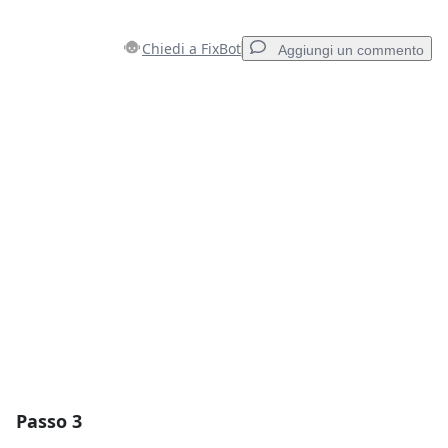
Chiedi a FixBot
Aggiungi un commento
Aggiungi un commento
Aggiungi Commento
Annulla
Pubblica commento
Passo 3