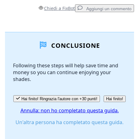
Chiedi a FixBot
Aggiungi un commento
Aggiungi un commento
CONCLUSIONE
Aggiungi Commento
Following these steps will help save time and
money so you can continue enjoying your
Annulla
Pubblica commento
shades.
Hai finito! Ringrazia l'autore con +30 punti!
Hai finito!
Annulla: non ho completato questa guida.
Un'altra persona ha completato questa guida.