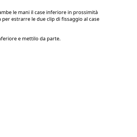
ambe le mani il case inferiore in prossimità
a per estrarre le due clip di fissaggio al case
Annulla
Pubblica commento
nferiore e mettilo da parte.