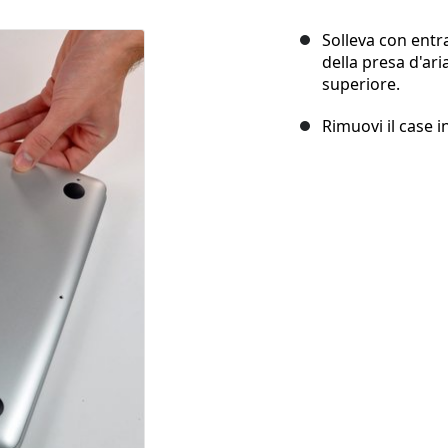
Solleva con entr
della presa d'ari
superiore.
Rimuovi il case i