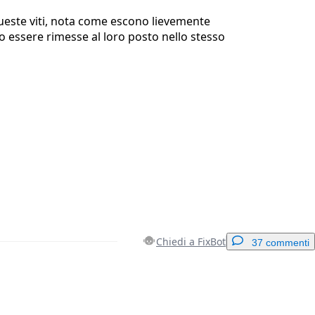
este viti, nota come escono lievemente
 essere rimesse al loro posto nello stesso
Chiedi a FixBot
37 commenti
Aggiungi un commento