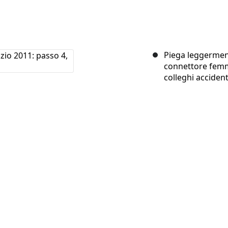
Piega leggermente
connettore femmi
colleghi acciden