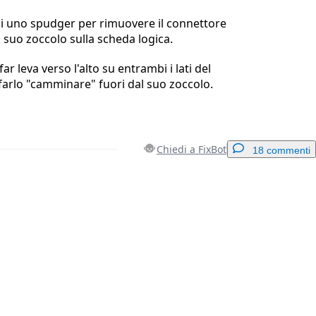
di uno spudger per rimuovere il connettore
l suo zoccolo sulla scheda logica.
ar leva verso l'alto su entrambi i lati del
farlo "camminare" fuori dal suo zoccolo.
Chiedi a FixBot
18 commenti
Aggiungi un commento
Annulla
Pubblica commento