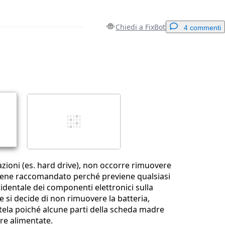
Chiedi a FixBot
4 commenti
Aggiungi un commento
Annulla
Pubblica commento
azioni (es. hard drive), non occorre rimuovere
viene raccomandato perché previene qualsiasi
cidentale dei componenti elettronici sulla
 si decide di non rimuovere la batteria,
ela poiché alcune parti della scheda madre
re alimentate.