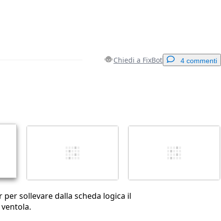
Chiedi a FixBot
4 commenti
Aggiungi un commento
Annulla
Pubblica commento
per sollevare dalla scheda logica il
 ventola.