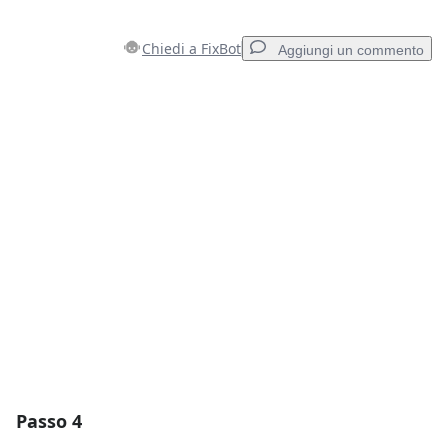
Chiedi a FixBot
Aggiungi un commento
Aggiungi un commento
Aggiungi Commento
Annulla
Pubblica commento
Passo 4