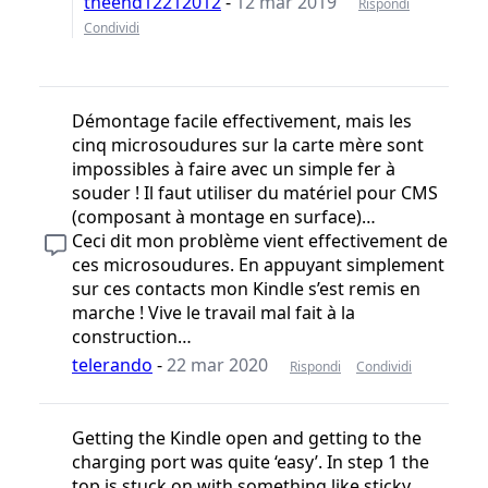
theend12212012
-
12 mar 2019
Rispondi
Condividi
Démontage facile effectivement, mais les
cinq microsoudures sur la carte mère sont
impossibles à faire avec un simple fer à
souder ! Il faut utiliser du matériel pour CMS
(composant à montage en surface)…
Ceci dit mon problème vient effectivement de
ces microsoudures. En appuyant simplement
sur ces contacts mon Kindle s’est remis en
marche ! Vive le travail mal fait à la
construction…
telerando
-
22 mar 2020
Rispondi
Condividi
Getting the Kindle open and getting to the
charging port was quite ‘easy’. In step 1 the
top is stuck on with something like sticky