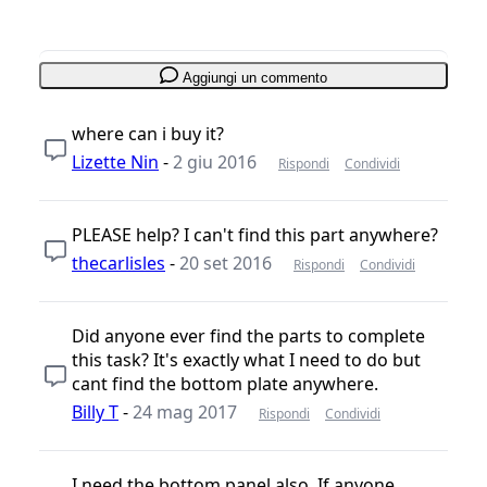
Aggiungi un commento
where can i buy it?
Lizette Nin
-
2 giu 2016
Rispondi
Condividi
PLEASE help? I can't find this part anywhere?
thecarlisles
-
20 set 2016
Rispondi
Condividi
Did anyone ever find the parts to complete
this task? It's exactly what I need to do but
cant find the bottom plate anywhere.
Billy T
-
24 mag 2017
Rispondi
Condividi
I need the bottom panel also. If anyone