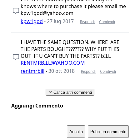
knows where to purchase it please email me
kpw1god@yahoo.com
kpw1god
-
27 lug 2017
Rispondi
Condividi
I HAVE THE SAME QUESTION. WHERE ARE
THE PARTS BOUGHT??????? WHY PUT THIS
OUT IF U CAN’T BUY THE PARTS?? bILL
RENTMRBILL@YAHOO.COM
rentmrbill
-
30 ott 2018
Rispondi
Condividi
Carica altri commenti
Aggiungi Commento
Annulla
Pubblica commento