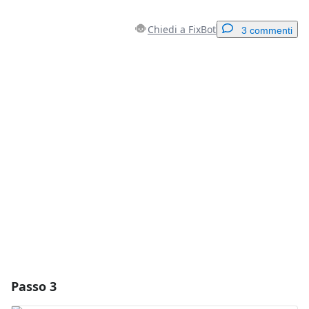
Chiedi a FixBot
3 commenti
Aggiungi un commento
Aggiungi Commento
Annulla
Pubblica commento
Passo 3