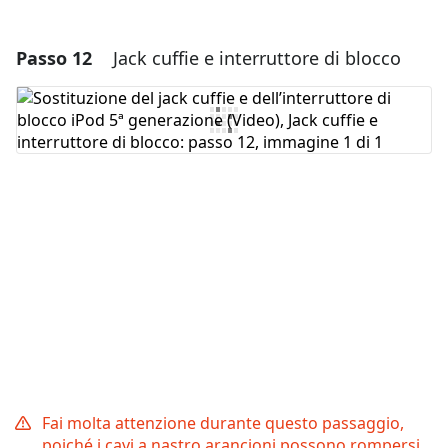
Passo 12
Jack cuffie e interruttore di blocco
Aggiungi un commento
Aggiungi Commento
Annulla
Pubblica commento
Fai molta attenzione durante questo passaggio,
poiché i cavi a nastro arancioni possono rompersi