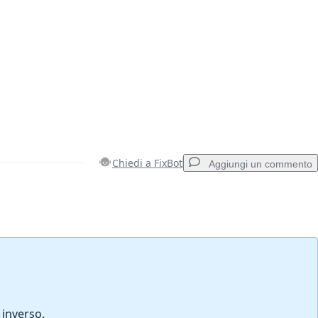
Chiedi a FixBot
Aggiungi un commento
Aggiungi un commento
Annulla
Pubblica commento
 inverso.