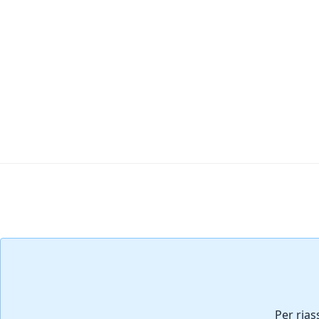
Aggiungi Commento
Per rias