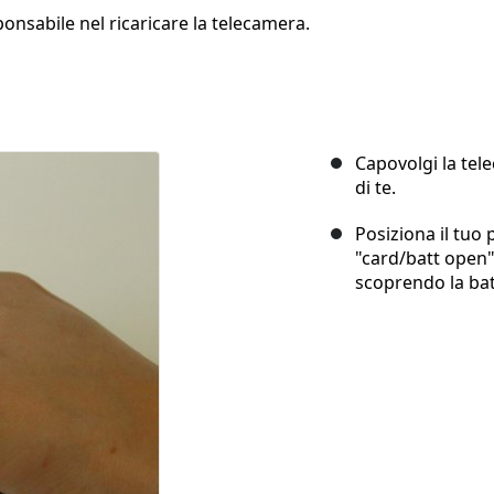
ponsabile nel ricaricare la telecamera.
Capovolgi la tel
di te.
Posiziona il tuo
"card/batt open",
scoprendo la bat