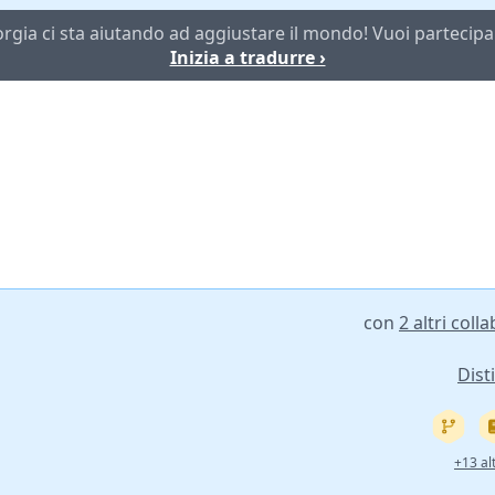
orgia ci sta aiutando ad aggiustare il mondo! Vuoi partecipa
Inizia a tradurre ›
con
2 altri coll
Disti
+13 alt