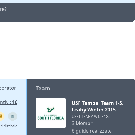
re?
aboratori
Team
ntivi:
16
USF Tampa, Team 1-5,
Leahy Winter 2015
USFT-LEAHY-W15S1G5
3 Membri
ri distintivi
6 guide realizzate