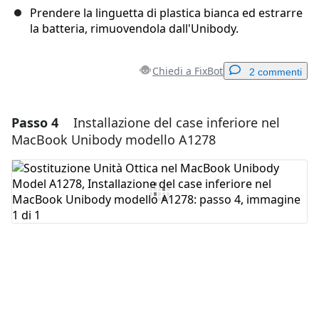
Prendere la linguetta di plastica bianca ed estrarre
la batteria, rimuovendola dall'Unibody.
Chiedi a FixBot
2 commenti
Passo 4
Installazione del case inferiore nel
Aggiungi un commento
MacBook Unibody modello A1278
Aggiungi Commento
Annulla
Pubblica commento