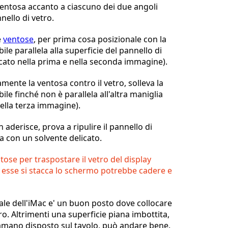
ventosa accanto a ciascuno dei due angoli
nello di vetro.
e
ventose
, per prima cosa posizionale con la
ile parallela alla superficie del pannello di
cato nella prima e nella seconda immagine).
mente la ventosa contro il vetro, solleva la
ile finché non è parallela all'altra maniglia
ella terza immagine).
 aderisce, prova a ripulire il pannello di
a con un solvente delicato.
tose per traspostare il vetro del display
 esse si stacca lo schermo potrebbe cadere e
nale dell'iMac e' un buon posto dove collocare
tro. Altrimenti una superficie piana imbottita,
mano disposto sul tavolo, può andare bene.