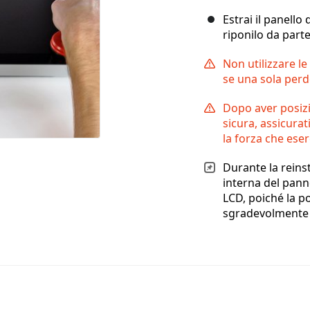
Estrai il panello
riponilo da part
Non utilizzare le
se una sola perd
Dopo aver posizi
sicura, assicurat
la forza che ese
Durante la reinst
interna del panne
LCD, poiché la p
sgradevolmente v