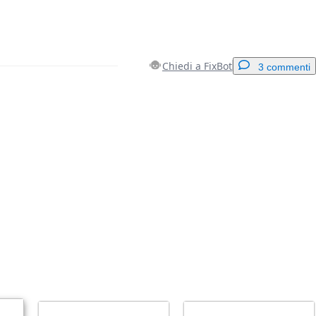
Chiedi a FixBot
3 commenti
Aggiungi un commento
Annulla
Pubblica commento