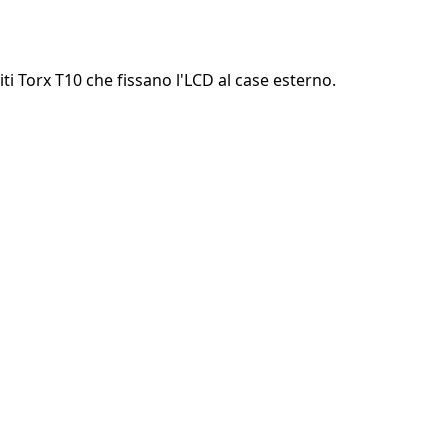
Aggiungi un commento
iti Torx T10 che fissano l'LCD al case esterno.
Annulla
Pubblica commento