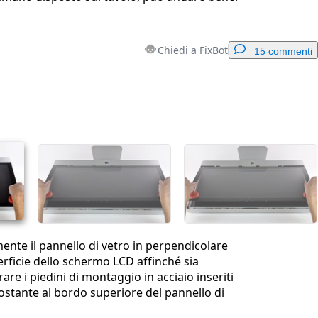
Chiedi a FixBot
15 commenti
Aggiungi un commento
Annulla
Pubblica commento
mente il pannello di vetro in perpendicolare
erficie dello schermo LCD affinché sia
re i piedini di montaggio in acciaio inseriti
tostante al bordo superiore del pannello di