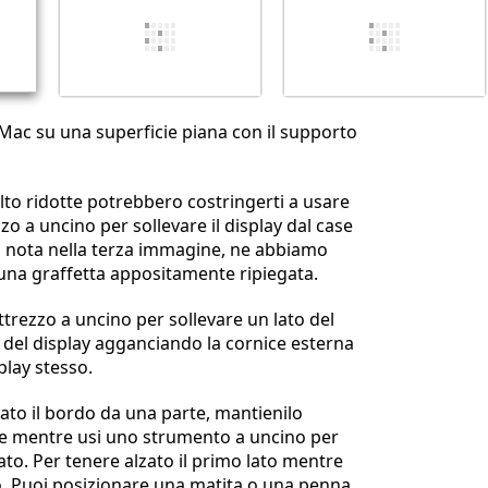
iMac su una superficie piana con il supporto
lto ridotte potrebbero costringerti a usare
zo a uncino per sollevare il display dal case
i nota nella terza immagine, ne abbiamo
una graffetta appositamente ripiegata.
ttrezzo a uncino per sollevare un lato del
del display agganciando la cornice esterna
splay stesso.
ato il bordo da una parte, mantienilo
se mentre usi uno strumento a uncino per
 lato. Per tenere alzato il primo lato mentre
do, Puoi posizionare una matita o una penna