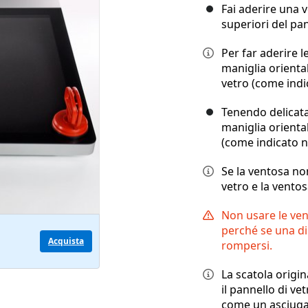
Fai aderire una 
superiori del pan
Per far aderire l
maniglia orientab
vetro (come indi
Tenendo delicata
maniglia orientab
(come indicato n
Se la ventosa non
vetro e la ventos
Non usare le ven
perché se una di
Acquista
rompersi.
La scatola origi
il pannello di ve
come un asciuga