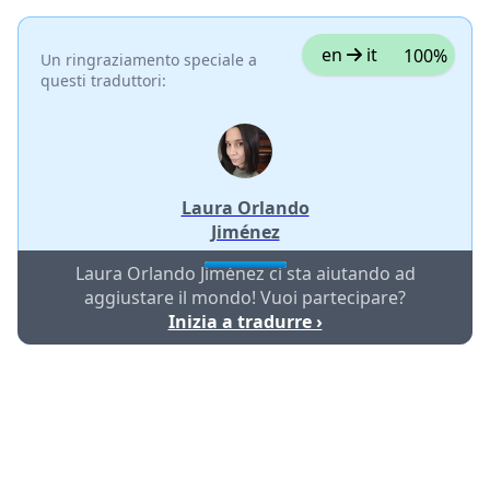
en
it
100%
Un ringraziamento speciale a
questi traduttori:
Laura Orlando
Jiménez
Laura Orlando Jiménez ci sta aiutando ad
aggiustare il mondo! Vuoi partecipare?
Inizia a tradurre ›