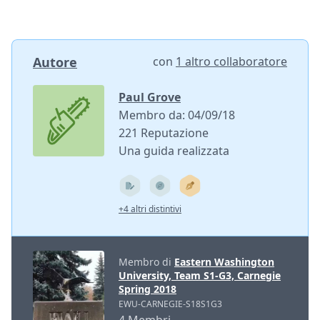
Autore
con
1 altro collaboratore
Paul Grove
Membro da: 04/09/18
221 Reputazione
Una guida realizzata
+4 altri distintivi
Membro di
Eastern Washington
University, Team S1-G3, Carnegie
Spring 2018
EWU-CARNEGIE-S18S1G3