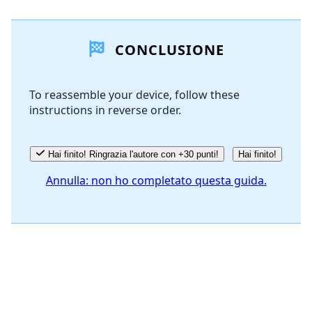
Aggiungi un commento
CONCLUSIONE
Aggiungi Commento
To reassemble your device, follow these
instructions in reverse order.
Annulla
Pubblica commento
Hai finito! Ringrazia l'autore con +30 punti!
Hai finito!
Annulla: non ho completato questa guida.