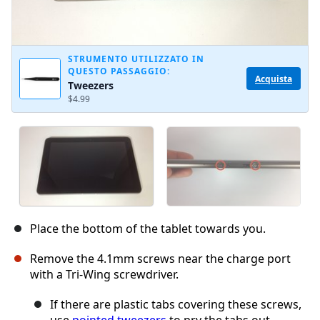
STRUMENTO UTILIZZATO IN
QUESTO PASSAGGIO:
Acquista
Tweezers
$4.99
Place the bottom of the tablet towards you.
Remove the 4.1mm screws near the charge port
with a Tri-Wing screwdriver.
If there are plastic tabs covering these screws,
use
pointed tweezers
to pry the tabs out.