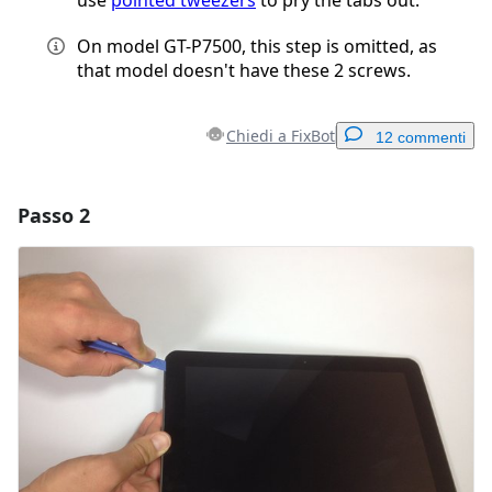
On model GT-P7500, this step is omitted, as
that model doesn't have these 2 screws.
Chiedi a FixBot
12 commenti
Passo 2
Aggiungi un commento
Aggiungi Commento
Annulla
Pubblica commento