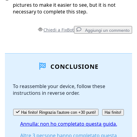
pictures to make it easier to see, but it is not
necessary to complete this step.
Chiedi a FixBot
Aggiungi un commento
Aggiungi un commento
CONCLUSIONE
Aggiungi Commento
To reassemble your device, follow these
instructions in reverse order.
Annulla
Pubblica commento
Hai finito! Ringrazia l'autore con +30 punti!
Hai finito!
Annulla: non ho completato questa guida.
Altre 3 persone hanno completato questa