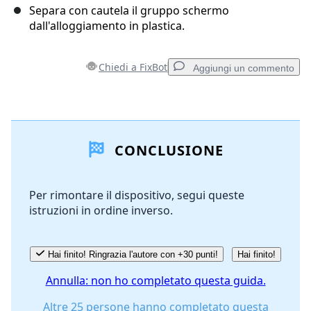
Separa con cautela il gruppo schermo
dall'alloggiamento in plastica.
Chiedi a FixBot
Aggiungi un commento
Aggiungi un commento
CONCLUSIONE
Aggiungi Commento
Per rimontare il dispositivo, segui queste
istruzioni in ordine inverso.
Annulla
Pubblica commento
Hai finito! Ringrazia l'autore con +30 punti!
Hai finito!
Annulla: non ho completato questa guida.
Altre 25 persone hanno completato questa