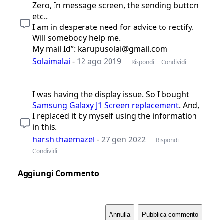
Zero, In message screen, the sending button
etc..
I am in desperate need for advice to rectify.
Will somebody help me.
My mail Id”: karupusolai@gmail.com
Solaimalai
-
12 ago 2019
Rispondi
Condividi
I was having the display issue. So I bought
Samsung Galaxy J1 Screen replacement
. And,
I replaced it by myself using the information
in this.
harshithaemazel
-
27 gen 2022
Rispondi
Condividi
Aggiungi Commento
Annulla
Pubblica commento