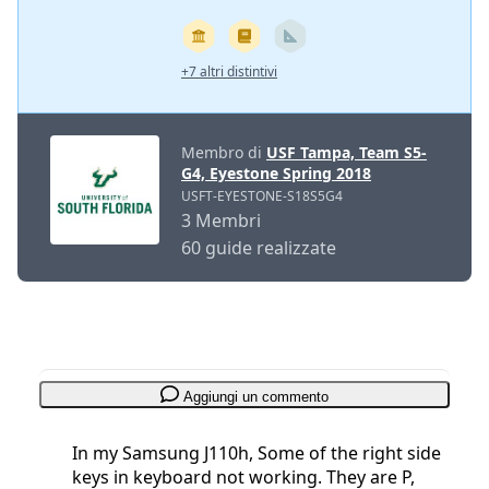
+7 altri distintivi
Membro di
USF Tampa, Team S5-
G4, Eyestone Spring 2018
USFT-EYESTONE-S18S5G4
3 Membri
60 guide realizzate
Aggiungi un commento
In my Samsung J110h, Some of the right side
keys in keyboard not working. They are P,