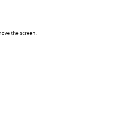
Aggiungi un commento
ove the screen.
Annulla
Pubblica commento