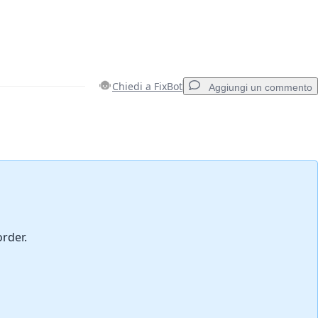
Chiedi a FixBot
Aggiungi un commento
Aggiungi un commento
Annulla
Pubblica commento
order.