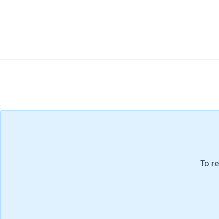
Aggiungi Commento
To re