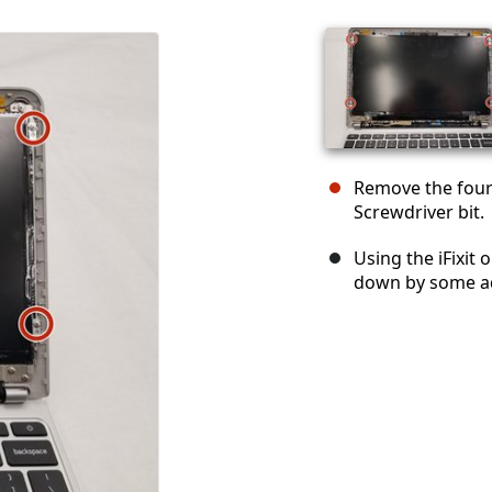
Remove the four 
Screwdriver bit.
Using the iFixit o
down by some ad