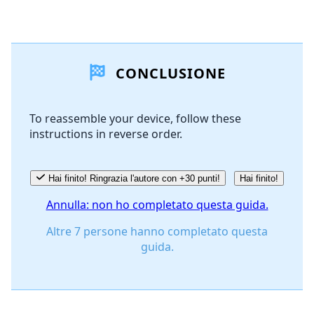
Aggiungi un commento
CONCLUSIONE
Aggiungi Commento
To reassemble your device, follow these
instructions in reverse order.
Annulla
Pubblica commento
Hai finito! Ringrazia l'autore con +30 punti!
Hai finito!
Annulla: non ho completato questa guida.
Altre 7 persone hanno completato questa
guida.