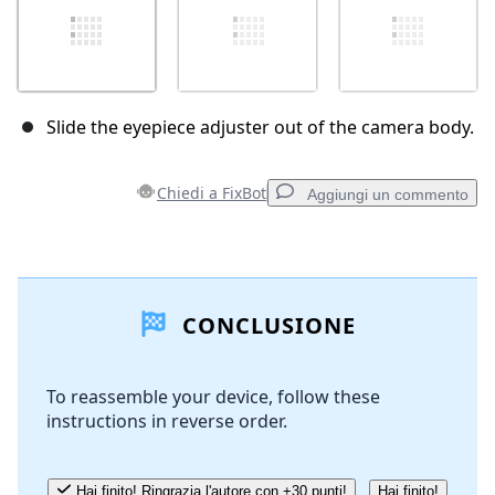
Slide the eyepiece adjuster out of the camera body.
Chiedi a FixBot
Aggiungi un commento
Aggiungi un commento
CONCLUSIONE
Aggiungi Commento
To reassemble your device, follow these
instructions in reverse order.
Annulla
Pubblica commento
Hai finito! Ringrazia l'autore con +30 punti!
Hai finito!