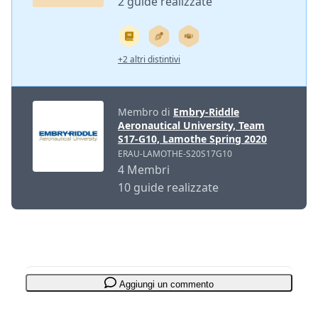
2 guide realizzate
+2 altri distintivi
Membro di
Embry-Riddle
Aeronautical University, Team
S17-G10, Lamothe Spring 2020
ERAU-LAMOTHE-S20S17G10
4 Membri
10 guide realizzate
Aggiungi un commento