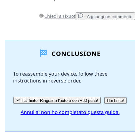
Chiedi a FixBot
Aggiungi un commento
Aggiungi un commento
CONCLUSIONE
Aggiungi Commento
To reassemble your device, follow these
instructions in reverse order.
Annulla
Pubblica commento
Hai finito! Ringrazia l'autore con +30 punti!
Hai finito!
Annulla: non ho completato questa guida.