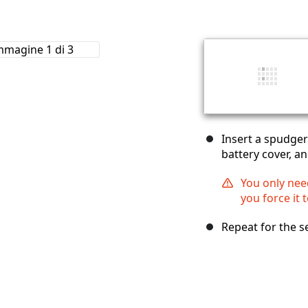
Insert a spudger
battery cover, a
You only need
you force it 
Repeat for the s