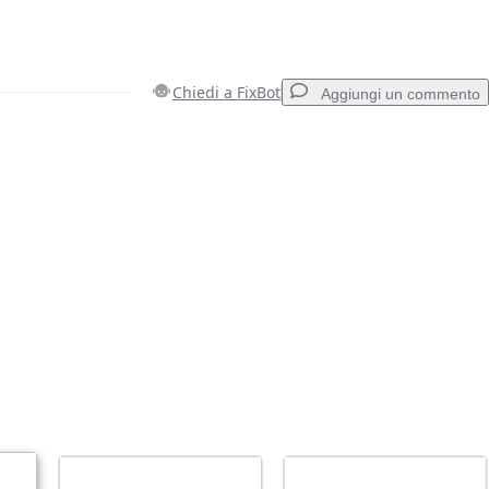
Chiedi a FixBot
Aggiungi un commento
Aggiungi un commento
Annulla
Pubblica commento